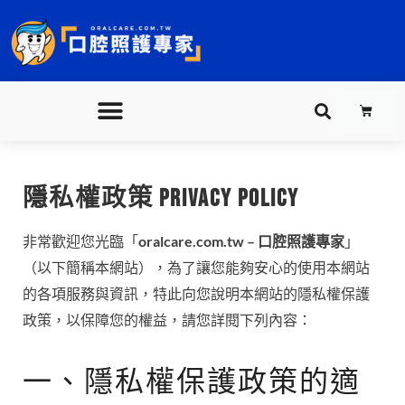
跳
至
主
要
購
內
物
籃
容
隱私權政策 PRIVACY POLICY
非常歡迎您光臨「
oralcare.com.tw – 口腔照護專家
」
（以下簡稱本網站），為了讓您能夠安心的使用本網站
的各項服務與資訊，特此向您說明本網站的隱私權保護
政策，以保障您的權益，請您詳閱下列內容：
一、隱私權保護政策的適