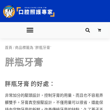
跳
至
主
要
購
內
物
籃
容
依
首頁
/ 商品標籤為 “胖瓶牙膏”
價
格
排
胖瓶牙膏
序：
高
至
低
胖瓶牙膏 的好處：
非常加分的壓頭設計，控制牙膏的用量、而且也不容易弄
髒雙手。牙膏真空按壓設計，不僅用量可以很省，還能保
持內容物牙膏的新鮮。改善傳統牙膏的缺點：久了蓋子不