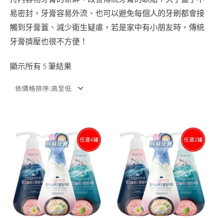
易密封，牙膏容易外流、也可以避免每個人的牙刷都會接
觸到牙膏蓋、減少衛生疑慮，若是家中有小朋友時，傳統
牙膏擠壓也很不方便！
顯示所有 5 筆結果
原
目
原
目
始
前
始
前
價
價
價
價
格：
格：
格：
格：
NT$1,192。
NT$699。
NT$596。
NT$298。