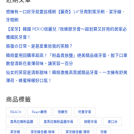
想擁有一口好牙就要這樣刷【麗奇】14°牙周對策牙刷．潔牙線．
牙間刷
【潔牙】韓國 PERIO倍麗兒 7效蜂膠牙膏～超划算又好用的居家必
備國民牙膏！
振復の日常，是甚麼重拾我的笑顏？
韓妞愛用回購率超高！「粉晶貴族鹽」絕美精品級牙膏，脫下口罩
散發清新花香薄荷味，讓笑容一百分
仙女的笑容是清新甜味！韓妞激推高質感精品牙膏，一次擁有舒爽
薄荷、蜂蜜檸檬好口氣！
商品標籤
REACH
Reach麗奇
倍麗兒
兒童牙膏
喜馬拉雅粉晶鹽
喜馬拉雅粉晶鹽牙膏
按壓牙膏
漱口水
潔牙線
潔牙線含蠟-無味
潔牙線含蠟-薄荷
牙線