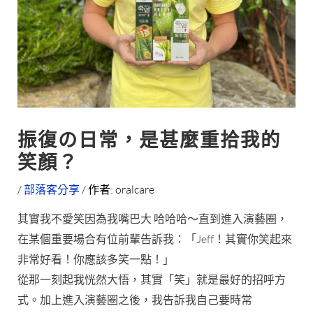
振復の日常，是甚麼重拾我的
笑顏？
/
部落客分享
/ 作者:
oralcare
其實我不愛笑因為我嘴巴大 哈哈哈～直到進入演藝圈，
在某個重要場合有位前輩告訴我：「Jeff！其實你笑起來
非常好看！你應該多笑一點！」
從那一刻起我恍然大悟，其實「笑」就是最好的招呼方
式。加上進入演藝圈之後，我告訴我自己要時常