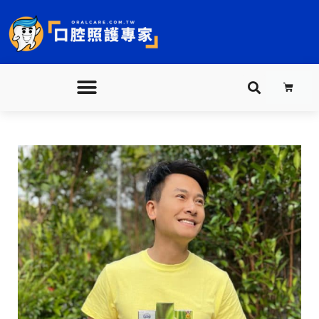
跳
至
主
要
購
內
物
籃
容