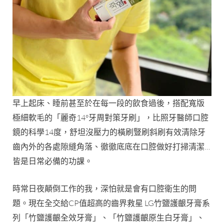
早上起床、睡前甚至於在每一段的飲食過後，搭配寬版
極細軟毛的「麗奇14°牙周對策牙刷」，比照牙醫師口腔
鏡的科學14度，舒坦沒壓力的橫刷豎刷斜刷有效清除牙
齒內外的各處隙縫角落、徹徹底底在口腔做好打掃清潔…
皆是日常必備的功課。
時常日夜顛倒工作的我，深怕就是會有口腔衛生的問
題。現在全交給CP值超高的齒界救星 LG竹鹽護齦牙膏系
列「竹鹽護齦全效牙膏」、「竹鹽護齦原生白牙膏」、