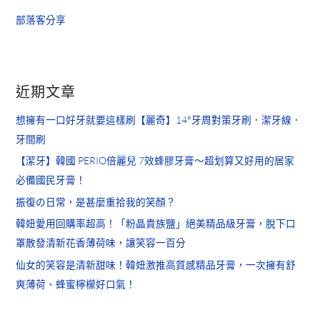
部落客分享
近期文章
想擁有一口好牙就要這樣刷【麗奇】14°牙周對策牙刷．潔牙線．
牙間刷
【潔牙】韓國 PERIO倍麗兒 7效蜂膠牙膏～超划算又好用的居家
必備國民牙膏！
振復の日常，是甚麼重拾我的笑顏？
韓妞愛用回購率超高！「粉晶貴族鹽」絕美精品級牙膏，脫下口
罩散發清新花香薄荷味，讓笑容一百分
仙女的笑容是清新甜味！韓妞激推高質感精品牙膏，一次擁有舒
爽薄荷、蜂蜜檸檬好口氣！