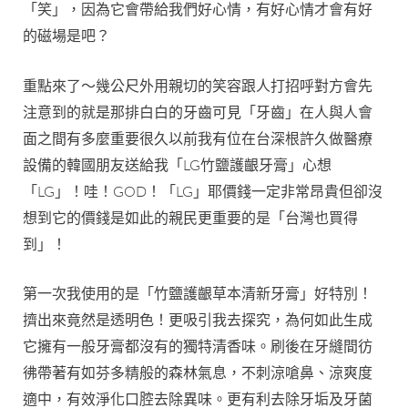
「笑」，因為它會帶給我們好心情，有好心情才會有好
的磁場是吧？
重點來了～幾公尺外用親切的笑容跟人打招呼對方會先
注意到的就是那排白白的牙齒可見「牙齒」在人與人會
面之間有多麼重要很久以前我有位在台深根許久做醫療
設備的韓國朋友送給我「LG竹鹽護齦牙膏」心想
「LG」！哇！GOD！「LG」耶價錢一定非常昂貴但卻沒
想到它的價錢是如此的親民更重要的是「台灣也買得
到」！
第一次我使用的是「竹鹽護齦草本清新牙膏」好特別！
擠出來竟然是透明色！更吸引我去探究，為何如此生成
它擁有一般牙膏都沒有的獨特清香味。刷後在牙縫間彷
彿帶著有如芬多精般的森林氣息，不刺涼嗆鼻、涼爽度
適中，有效淨化口腔去除異味。更有利去除牙垢及牙菌