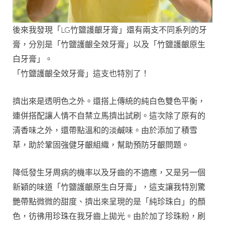
後來我發現「LG竹鹽護齦牙膏」還有兩支不同系列的牙
膏，分別是「竹鹽護齦全效牙膏」以及「竹鹽護齦原生
白牙膏」。
「竹鹽護齦全效牙膏」這支也特別了！
擠出來是透明色之外。還搭上傳統的純白色雙色平衡，
連併搭配讓人情不自禁立馬擠出試刷。這次除了原有的
清香味之外，還帶點溫和的淡鹹味。由於添加了積雪
草，助於鞏固強健牙齦組織，幫助預防牙齦問題。
降低發生牙周病的機率以及牙齒的不適應，又是另一個
新穎的味道「竹鹽護齦原生白牙膏」，這支讓我特別驚
艷帶點微微的甜度、擠出來呈現的是「純珍珠白」的顏
色，彷彿用珍珠在我牙齒上拋光。由於加了珍珠粉，刷