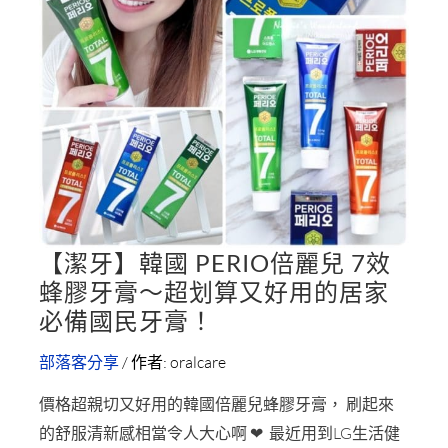
牙
刷．
潔
牙
線．
牙
間
刷
【潔牙】韓國 PERIO倍麗兒 7效
【潔
蜂膠牙膏～超划算又好用的居家
牙】
必備國民牙膏！
韓
國
部落客分享
/ 作者:
oralcare
PERIO
價格超親切又好用的韓國倍麗兒蜂膠牙膏， 刷起來
倍
的舒服清新感相當令人大心啊 ❤ 最近用到LG生活健
麗