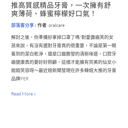
推高質感精品牙膏，一次擁有舒
香
女
爽薄荷、蜂蜜檸檬好口氣！
薄
的
荷
笑
部落客分享
/ 作者:
oralcare
味，
容
讓
解封之後，你準備好拿掉口罩了嗎?對愛露齒笑的女
是
笑
孩來說，有沒有選對牙膏真的很重要，不論是第一眼
清
容
看到的潔白乾淨，還是口齒散發的清新味道，口腔牙
新
一
齒健康真的要好好照顧，這樣才能擁有完美的仙女小
甜
百
姐姐笑容呀～最近妞新聞發現在許多韓妞大推的牙膏
味！
分
品牌PER
韓
妞
Read More »
激
推
高
質