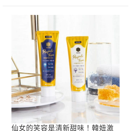
美
精
品
級
牙
膏，
脫
下
口
罩
散
發
清
新
仙女的笑容是清新甜味！韓妞激
花
仙