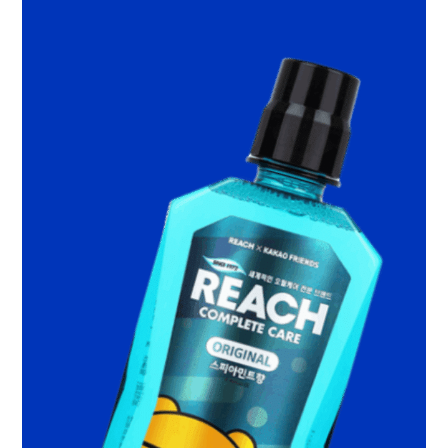
檬
好
口
氣！