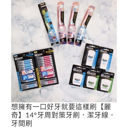
想擁有一口好牙就要這樣刷【麗
想
奇】14°牙周對策牙刷．潔牙線．
擁
牙間刷
有