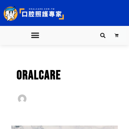
跳
至
主
要
購
內
物
籃
容
oralcare