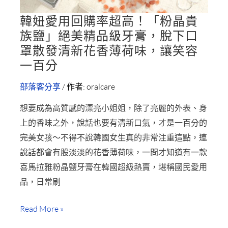
韓妞愛用回購率超高！「粉晶貴
韓
族鹽」絕美精品級牙膏，脫下口
妞
罩散發清新花香薄荷味，讓笑容
愛
一百分
用
回
部落客分享
/ 作者:
oralcare
購
想要成為高質感的漂亮小姐姐，除了亮麗的外表、身
率
上的香味之外，說話也要有清新口氣，才是一百分的
超
完美女孩～不得不說韓國女生真的非常注重這點，連
高！
說話都會有股淡淡的花香薄荷味，一問才知道有一款
「粉
喜馬拉雅粉晶鹽牙膏在韓國超級熱賣，堪稱國民愛用
晶
品，日常刷
貴
族
Read More »
鹽」
絕