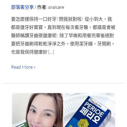
一
部落客分享
/ 作者:
oralcare
口
要怎麼樣保持一口好牙? 問我就對啦! 從小到大，我
好
都是健牙好寶寶，直到現在每次看牙醫，都還是會被
牙
醫師稱讚牙齒很健康呢! 除了早晚和用餐完畢後絕對
就
要把牙齒刷得乾乾淨淨之外，使用潔牙線、牙間刷，
要
也是我保持健康好 […]
這
樣
Read More »
刷
【麗
奇】
14°
牙
周
對
策