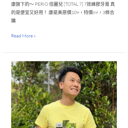
康旗下的～ PERIO 倍麗兒 [TOTAL 7] 7效蜂膠牙膏 真
兒
的是便宜又好用！ 康是美原價109，特價69，3條合
7
購
效
蜂
Read More »
膠
牙
膏
～
超
划
算
又
好
用
的