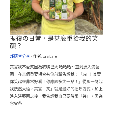
居
家
必
備
國
振復の日常，是甚麼重拾我的笑
民
振
顏？
牙
復
膏！
の
部落客分享
/ 作者:
oralcare
日
其實我不愛笑因為我嘴巴大 哈哈哈～直到進入演藝
常，
圈，在某個重要場合有位前輩告訴我：「Jeff！其實
是
你笑起來非常好看！你應該多笑一點！」從那一刻起
甚
我恍然大悟，其實「笑」就是最好的招呼方式。加上
麼
進入演藝圈之後，我告訴我自己要時常「笑」，因為
重
它會帶
拾
我