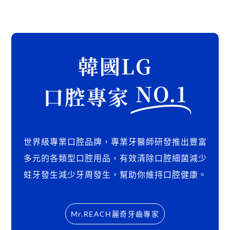
感
精
品
牙
韓國LG
膏，
一
NO.1
口腔專家
次
擁
有
舒
世界級專業口腔品牌，專業牙醫師研發推出豐富
爽
多元的各類型口腔用品，有效清除口腔細菌減少
薄
蛀牙發生減少牙周發生，幫助你維持口腔健康。
荷、
蜂
蜜
Mr.REACH麗奇牙齒專家
檸