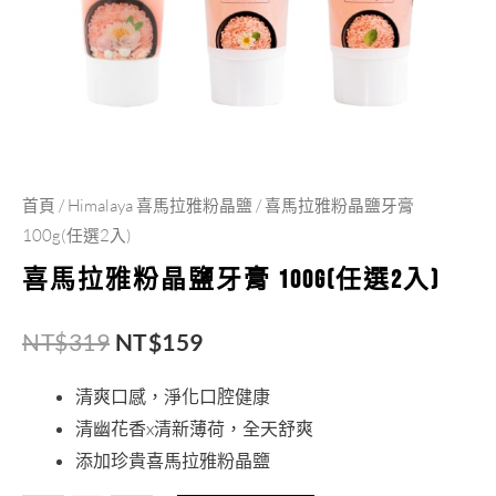
NT$319。
NT$159。
膏
100g(任
選
2
入)
數
首頁
/
Himalaya 喜馬拉雅粉晶鹽
/ 喜馬拉雅粉晶鹽牙膏
量
100g(任選2入)
喜馬拉雅粉晶鹽牙膏 100g(任選2入)
NT$
319
NT$
159
清爽口感，淨化口腔健康
清幽花香x清新薄荷，全天舒爽
添加珍貴喜馬拉雅粉晶鹽