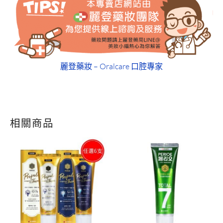
麗登藥妝 – Oralcare 口腔專家
相關商品
原
目
原
目
始
前
始
前
價
價
價
價
格：
格：
格：
格：
NT$1,074。
NT$449。
NT$109。
NT$69。