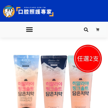
跳
至
主
要
購
內
物
籃
容
喜
原
目
馬
拉
始
前
雅
粉
價
價
晶
格：
格：
鹽
牙