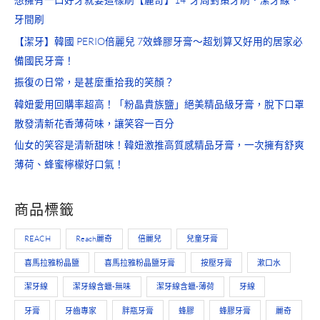
牙間刷
【潔牙】韓國 PERIO倍麗兒 7效蜂膠牙膏～超划算又好用的居家必
備國民牙膏！
振復の日常，是甚麼重拾我的笑顏？
韓妞愛用回購率超高！「粉晶貴族鹽」絕美精品級牙膏，脫下口罩
散發清新花香薄荷味，讓笑容一百分
仙女的笑容是清新甜味！韓妞激推高質感精品牙膏，一次擁有舒爽
薄荷、蜂蜜檸檬好口氣！
商品標籤
REACH
Reach麗奇
倍麗兒
兒童牙膏
喜馬拉雅粉晶鹽
喜馬拉雅粉晶鹽牙膏
按壓牙膏
漱口水
潔牙線
潔牙線含蠟-無味
潔牙線含蠟-薄荷
牙線
牙膏
牙齒專家
胖瓶牙膏
蜂膠
蜂膠牙膏
麗奇