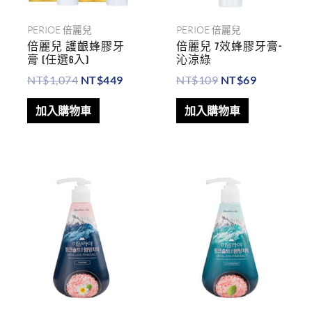
PERIOE 倍麗兒
PERIOE 倍麗兒
倍麗兒 護齦蜂膠牙
倍麗兒 7效蜂膠牙膏-
膏 (任選6入)
沁涼綠
NT$
1,074
NT$
449
NT$
109
NT$
69
加入購物車
加入購物車
原
目
原
目
始
前
始
前
價
價
價
價
格：
格：
格：
格：
NT$298。
NT$199。
NT$298。
NT$199