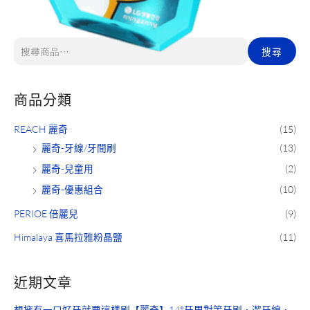
搜尋
商品分類
REACH 麗奇
(15)
麗奇-牙線/牙間刷
(13)
麗奇-兒童用
(2)
麗奇-優惠組合
(10)
PERIOE 倍麗兒
(9)
Himalaya 喜馬拉雅粉晶鹽
(11)
近期文章
想擁有一口好牙就要這樣刷【麗奇】14°牙周對策牙刷．潔牙線．