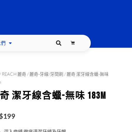
我們
購
物
籃
/
REACH 麗奇
/
麗奇-牙線/牙間刷
/ 麗奇 潔牙線含蠟-無味
m
奇 潔牙線含蠟-無味 183m
$
199
深入齒縫 徹底清潔牙縫及牙齦