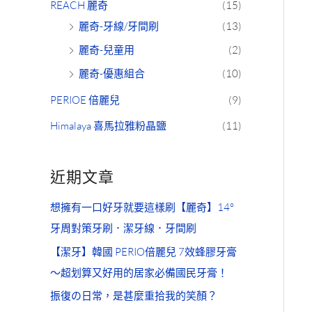
REACH 麗奇
(15)
麗奇-牙線/牙間刷
(13)
麗奇-兒童用
(2)
麗奇-優惠組合
(10)
PERIOE 倍麗兒
(9)
Himalaya 喜馬拉雅粉晶鹽
(11)
近期文章
想擁有一口好牙就要這樣刷【麗奇】14°
牙周對策牙刷．潔牙線．牙間刷
【潔牙】韓國 PERIO倍麗兒 7效蜂膠牙膏
～超划算又好用的居家必備國民牙膏！
振復の日常，是甚麼重拾我的笑顏？