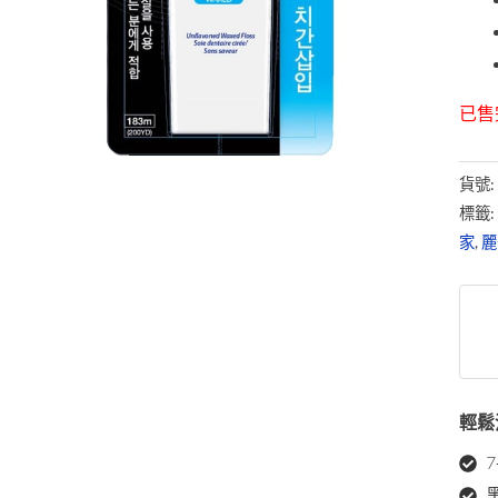
已售
貨號
標籤
家
,
麗
輕鬆