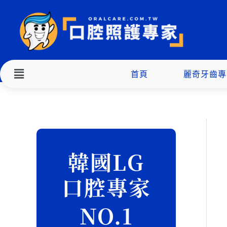
跳
至
主
要
內
Menu
首頁
麗奇牙齒專
容
搜
尋
韓國LG
關
口腔專家
鍵
字
NO.1
: