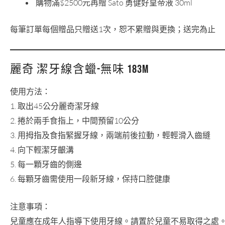
購物滿$2500元再贈 Sato 勇健好皇帝液 30ml
每筆訂單每個贈品只贈送1次，恕不累贈與更換；送完為止
麗奇 潔牙線含蠟-無味 183m
使用方法：
1. 取出45公分麗奇潔牙線
2. 捲於兩手食指上，中間預留10公分
3. 用拇指及食指緊握牙線，兩端前後拉動，輕輕滑入齒縫
4. 向下輕潔牙齦溝
5. 每一顆牙齒的側邊
6. 每顆牙齒需使用一段新牙線，保持口腔健康
注意事項：
兒童應在成年人指導下使用牙線。請置於兒童不易取得之處