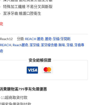
特殊加工纖維 不易分叉與斷裂
潔淨牙齒 維護口腔衛生
完
:
Reach12
分類:
REACH 麗奇
,
麗奇-牙線/牙間刷
:
REACH
,
Reach麗奇
,
潔牙線
,
潔牙線含蠟-無味
,
牙線
,
牙齒專
奇
安全結帳保證
消費購物滿799享有免運優惠
7-11超商取貨付款
黑貓宅急便貨到付款