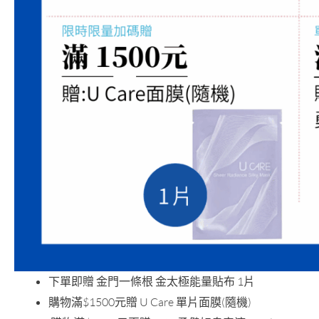
下單即贈 金門一條根 金太極能量貼布 1片
購物滿$1500元贈 U Care 單片面膜(隨機)