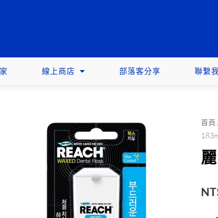
家
線上商店
部落客分享
聯繫
首頁
183
麗
NT