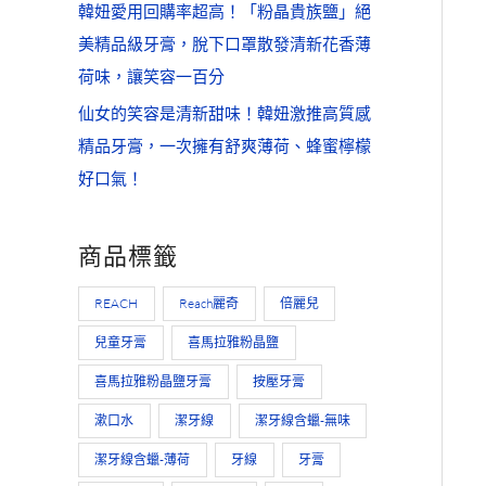
韓妞愛用回購率超高！「粉晶貴族鹽」絕
美精品級牙膏，脫下口罩散發清新花香薄
荷味，讓笑容一百分
仙女的笑容是清新甜味！韓妞激推高質感
精品牙膏，一次擁有舒爽薄荷、蜂蜜檸檬
好口氣！
商品標籤
REACH
Reach麗奇
倍麗兒
兒童牙膏
喜馬拉雅粉晶鹽
喜馬拉雅粉晶鹽牙膏
按壓牙膏
漱口水
潔牙線
潔牙線含蠟-無味
潔牙線含蠟-薄荷
牙線
牙膏