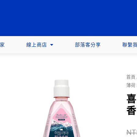
家
線上商店
部落客分享
聯繫
首頁
薄荷 
喜
香
NT