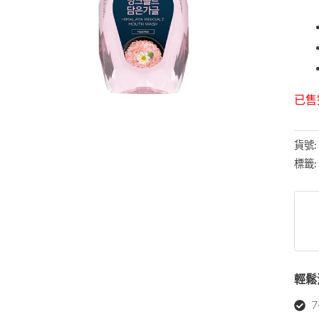
已售
貨號
標籤
輕鬆