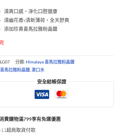
格：
格：
清爽口感，淨化口腔健康
清幽花香x清新薄荷，全天舒爽
NT$179。
NT$99。
添加珍貴喜馬拉雅粉晶鹽
完
:
LG07
分類:
Himalaya 喜馬拉雅粉晶鹽
:
喜馬拉雅粉晶鹽
,
漱口水
安全結帳保證
消費購物滿799享有免運優惠
7-11超商取貨付款