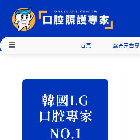
跳
至
主
要
內
Menu
首頁
麗奇牙齒專
容
搜
尋
韓國LG
關
口腔專家
鍵
字
NO.1
: