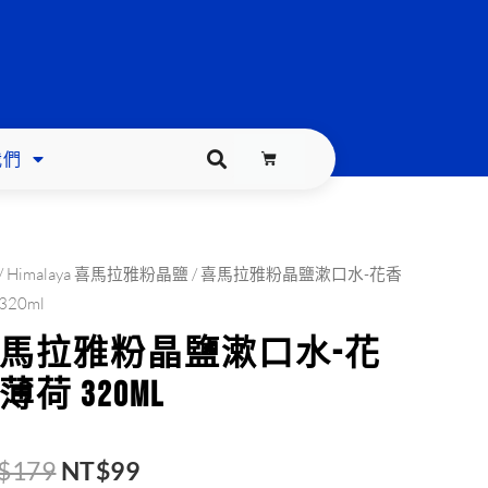
我們
購
物
籃
/
Himalaya 喜馬拉雅粉晶鹽
/ 喜馬拉雅粉晶鹽漱口水-花香
原
目
320ml
馬拉雅粉晶鹽漱口水-花
始
前
薄荷 320ml
價
價
$
179
NT$
99