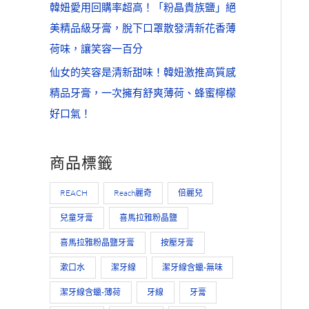
韓妞愛用回購率超高！「粉晶貴族鹽」絕
美精品級牙膏，脫下口罩散發清新花香薄
荷味，讓笑容一百分
仙女的笑容是清新甜味！韓妞激推高質感
精品牙膏，一次擁有舒爽薄荷、蜂蜜檸檬
好口氣！
商品標籤
REACH
Reach麗奇
倍麗兒
兒童牙膏
喜馬拉雅粉晶鹽
喜馬拉雅粉晶鹽牙膏
按壓牙膏
漱口水
潔牙線
潔牙線含蠟-無味
潔牙線含蠟-薄荷
牙線
牙膏