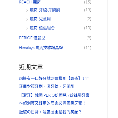
REACH 麗奇
(15)
麗奇-牙線/牙間刷
(13)
麗奇-兒童用
(2)
麗奇-優惠組合
(10)
PERIOE 倍麗兒
(9)
Himalaya 喜馬拉雅粉晶鹽
(11)
近期文章
想擁有一口好牙就要這樣刷【麗奇】14°
牙周對策牙刷．潔牙線．牙間刷
【潔牙】韓國 PERIO倍麗兒 7效蜂膠牙膏
～超划算又好用的居家必備國民牙膏！
振復の日常，是甚麼重拾我的笑顏？