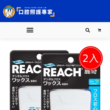
跳
至
主
要
購
內
物
籃
容
麗
原
目
奇
潔
始
前
牙
線
價
價
含
格：
格：
蠟-
無