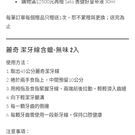
購物滿$2500元再贈 Sato 勇健好皇帝液 30ml
每筆訂單每個贈品只贈送1次，恕不累贈與更換；送完為
止
麗奇 潔牙線含蠟-無味 2入
使用方法：
1. 取出45公分麗奇潔牙線
2. 捲於兩手食指上，中間預留10公分
3. 用拇指及食指緊握牙線，兩端前後拉動，輕輕滑入齒縫
4. 向下輕潔牙齦溝
5. 每一顆牙齒的側邊
6. 每顆牙齒需使用一段新牙線，保持口腔健康
注意事項：