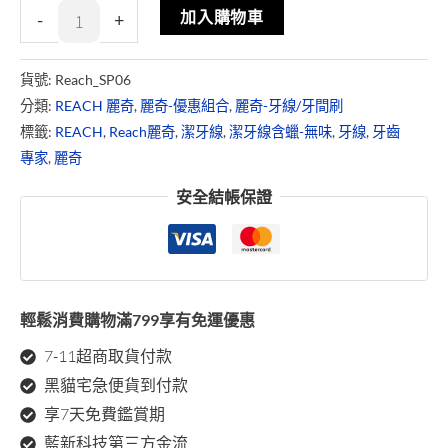
加入購物車
-
+
貨號:
Reach_SP06
分類:
REACH 麗奇
,
麗奇-優惠組合
,
麗奇-牙線/牙間刷
標籤:
REACH
,
Reach麗奇
,
潔牙線
,
潔牙線含蠟-無味
,
牙線
,
牙齒
專家
,
麗奇
安全結帳保證
輕鬆消費購物滿799享有免運優惠
7-11超商取貨付款
黑貓宅急便貨到付款
享7天免費鑑賞期
藍新科技第三方金流