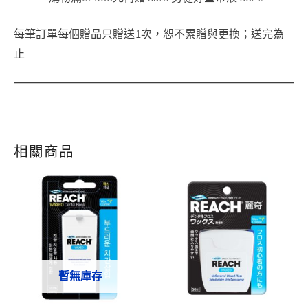
每筆訂單每個贈品只贈送1次，恕不累贈與更換；送完為
止
相關商品
原
目
始
前
價
價
格：
格：
NT$99。
NT$79。
暫無庫存