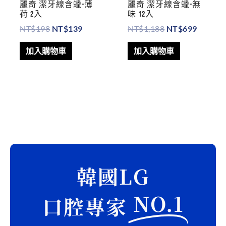
麗奇 潔牙線含蠟-薄
麗奇 潔牙線含蠟-無
荷 2入
味 12入
NT$
198
NT$
139
NT$
1,188
NT$
699
加入購物車
加入購物車
搜
尋
韓國LG
關
NO.1
鍵
口腔專家
字