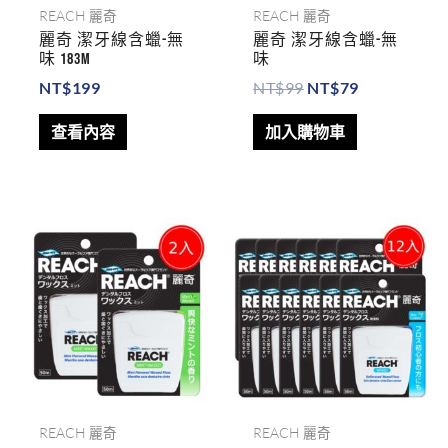
REACH 麗奇
REACH 麗奇
麗奇 潔牙線含蠟-無
麗奇 潔牙線含蠟-無
味 183m
味
NT$
199
NT$
99
NT$
79
查看內容
加入購物車
原
目
原
目
始
前
始
前
價
價
價
價
格：
格：
格：
格：
NT$198。
NT$139。
NT$1,188。
NT$69
REACH 麗奇
REACH 麗奇