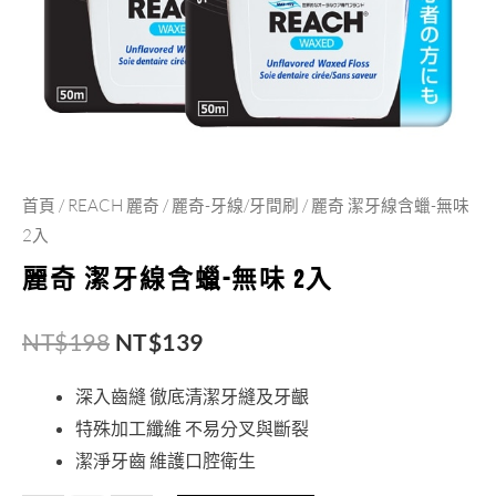
NT$198。
NT$139。
味
2
入
數
量
首頁
/
REACH 麗奇
/
麗奇-牙線/牙間刷
/ 麗奇 潔牙線含蠟-無味
2入
麗奇 潔牙線含蠟-無味 2入
NT$
198
NT$
139
深入齒縫 徹底清潔牙縫及牙齦
特殊加工纖維 不易分叉與斷裂
潔淨牙齒 維護口腔衛生