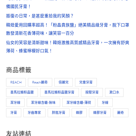
備國民牙膏！
振復の日常，是甚麼重拾我的笑顏？
韓妞愛用回購率超高！「粉晶貴族鹽」絕美精品級牙膏，脫下口罩
散發清新花香薄荷味，讓笑容一百分
仙女的笑容是清新甜味！韓妞激推高質感精品牙膏，一次擁有舒爽
薄荷、蜂蜜檸檬好口氣！
商品標籤
REACH
Reach麗奇
倍麗兒
兒童牙膏
喜馬拉雅粉晶鹽
喜馬拉雅粉晶鹽牙膏
按壓牙膏
漱口水
潔牙線
潔牙線含蠟-無味
潔牙線含蠟-薄荷
牙線
牙膏
牙齒專家
胖瓶牙膏
蜂膠
蜂膠牙膏
麗奇
友站連結