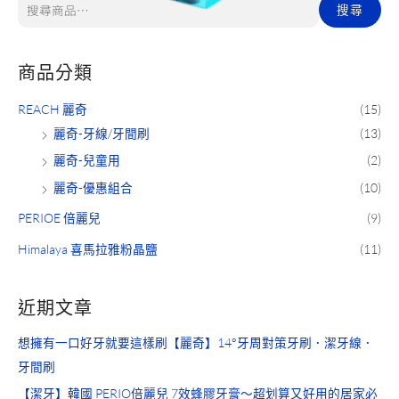
搜尋
商品分類
REACH 麗奇
(15)
麗奇-牙線/牙間刷
(13)
麗奇-兒童用
(2)
麗奇-優惠組合
(10)
PERIOE 倍麗兒
(9)
Himalaya 喜馬拉雅粉晶鹽
(11)
近期文章
想擁有一口好牙就要這樣刷【麗奇】14°牙周對策牙刷．潔牙線．
牙間刷
【潔牙】韓國 PERIO倍麗兒 7效蜂膠牙膏～超划算又好用的居家必